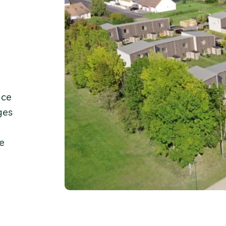
 ce
ges
e