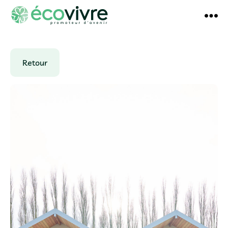
écovivre
Retour