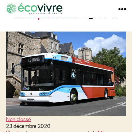
Auteur/autrice :
admin_357244
écovivre
Non classé
23 décembre 2020